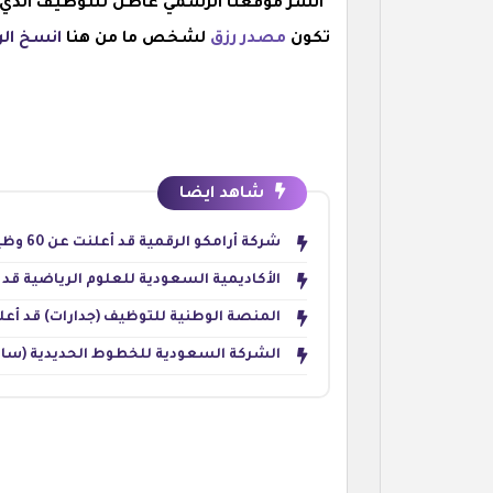
"انشر موقعنا الرسمي عاطل للتوظيف الذي يق
تكون
مصدر رزق
لشخص ما من هنا
انسخ الر
شاهد ايضا
شركة أرامكو الرقمية قد أعلنت عن 60 وظيفة للجنسين في تخصصات تقنية وإدارية بالظهران
الأكاديمية السعودية للعلوم الرياضية قد أطل
المنصة الوطنية للتوظيف (جدارات) قد أعلنت عن 31,193 وظيفة برواتب تصل
الشركة السعودية للخطوط الحديدية (سار