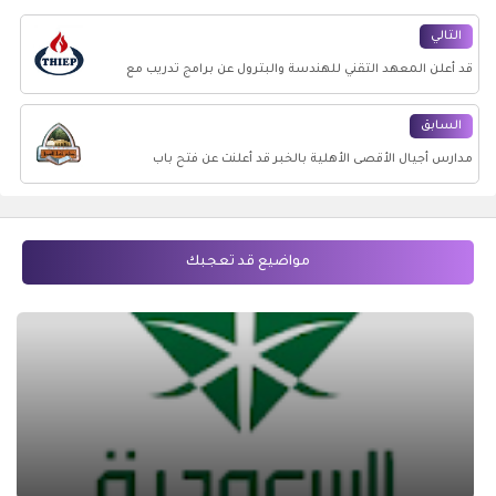
التالي
قد أعلن المعهد التقني للهندسة والبترول عن برامج تدريب مع
فرص توظيف براتب يصل 7000 ريال
السابق
مدارس أجيال الأقصى الأهلية بالخبر قد أعلنت عن فتح باب
التوظيف للوظائف التعليمية
مواضيع قد تعجبك