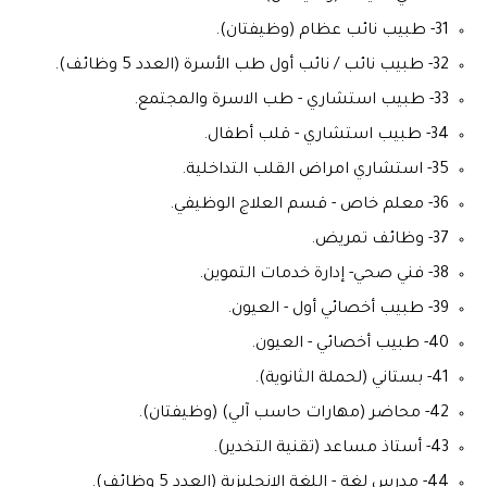
31- طبيب نائب عظام (وظيفتان).
32- طبيب نائب / نائب أول طب الأسرة (العدد 5 وظائف).
33- طبيب استشاري - طب الاسرة والمجتمع.
34- طبيب استشاري - قلب أطفال.
35- استشاري امراض القلب التداخلية.
36- معلم خاص - قسم العلاج الوظيفي.
37- وظائف تمريض.
38- فني صحي- إدارة خدمات التموين.
39- طبيب أخصائي أول - العيون.
40- طبيب أخصائي - العيون.
41- بستاني (لحملة الثانوية).
42- محاضر (مهارات حاسب آلي) (وظيفتان).
43- أستاذ مساعد (تقنية التخدير).
44- مدرس لغة - اللغة الإنجليزية (العدد 5 وظائف).