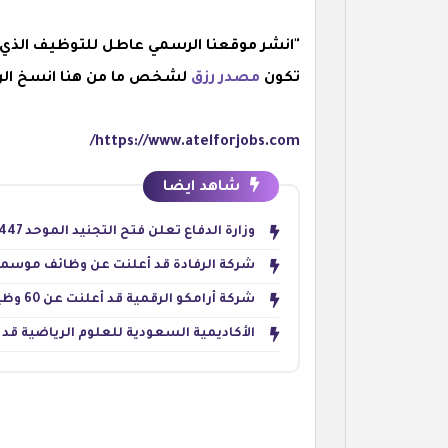
"انشر موقعنا الرسمي عاطل للتوظيف الذي يق
تكون
مصدر رزق
لشخص ما من هنا انسخ الرا
https://www.atelforjobs.com/
شاهد ايضا
وزارة الدفاع تعلن فتح التجنيد الموحد 1447 للرجال والنساء بالثانوية فأعلى – وظائف عسكرية الآن
شركة الرفادة قد أعلنت عن وظائف موسمية للحج 1447هـ في مك
شركة أرامكو الرقمية قد أعلنت عن 60 وظيفة للجنسين في تخصصات تقنية وإدارية بالظهران
الأكاديمية السعودية للعلوم الرياضية قد أطل