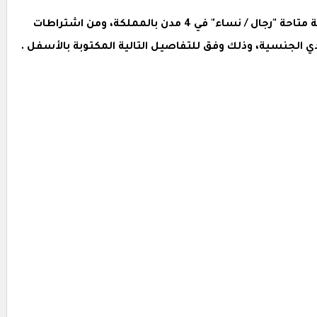
قد أعلنت مكتبة جرير عن توفير فرص وظيفية متاحة "رجال / نساء" في 4 مدن بالمملكة، ومن اشتراطات
 الجنسية، وذلك وفق للتفاصيل التالية المكتوبة بالأسفل .