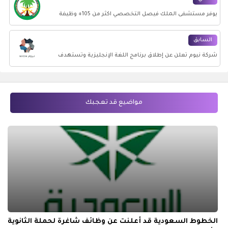
يوفر مستشفى الملك فيصل التخصصي اكثر من 105+ وظيفة
متاحة لحملة الخبرة فأعلى بعدة مدن في المملكة
السابق
شركة نيوم تعلن عن إطلاق برنامج اللغة الإنجليزية وتستهدف
200 متدرب ومتدربة
مواضيع قد تعجبك
الخطوط السعودية قد أعلنت عن وظائف شاغرة لحملة الثانوية