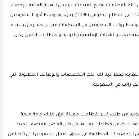
ي تلك القطاعات وضح المتحدث الرسمي للهيئة العامة للإحصاء
بأنَّ قد بلغ متوسط رواتب السعوديين رجال و إناث في القطاع الحكومي (11.196) ريال، ومتوسط أجور السعوديين
 القطاع الخاص (7.339) ريال، ومتوسط رواتب السعوديين في المنظمات غير الربحية رجال ونساء
 المنظمات والهيئات الإقليمية والدولية والقطاعات الأخرى رجال
للغاية؛ فقط جبنا لك تلك التخصصات والوظائف المطلوبة التي
ف راتب في السعودية.
ودي من طلب كبير بقطاعات معينة، فإن هناك حاجة ملمة
لومات ضمن قطاعات بعينها في ظل العصر الاقتصاد الجديد
اهي التخصصات المطلوبة في سوق العمل السعودي التي تتضامن