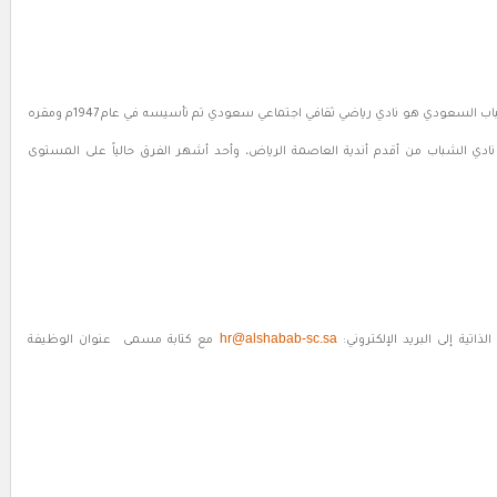
نادي الشباب السعودي الرياضي الثقافي الاجتماعي أو نادي الشباب السعودي هو نادي رياضي ثقافي اجتماعي سعودي تم تأسيسه في عام 1947م ومقره
دي الشباب من أقدم أندية العاصمة الرياض، وأحد أشهر الفرق حالياً على المستوى
hr@alshabab-sc.sa
مع كتابة مسمى عنوان الوظيفة